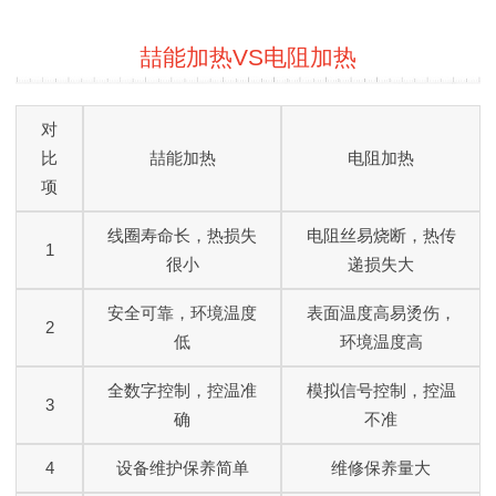
喆能加热VS电阻加热
对
比
喆能加热
电阻加热
项
线圈寿命长，热损失
电阻丝易烧断，热传
1
很小
递损失大
安全可靠，环境温度
表面温度高易烫伤，
2
低
环境温度高
全数字控制，控温准
模拟信号控制，控温
3
确
不准
4
设备维护保养简单
维修保养量大