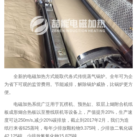
全新的电磁加热方式能取代各式传统蒸气锅炉。全年可为企
为省下可观的监管费用。节能减排，解除锅炉威胁，比锅炉更方
便。
电磁加热系统广泛用于瓦楞机、预热缸、双层上煳附合机纸
板成形煳合热板以至整线联机等设备上，产值提升20%，生产速
度可达250m/s,减少20%碳排放，截止到2017年2月，我们为造
纸行来省625蒸吨，每年少排放颗粒物9.375吨，少排放二氧化碳
42.125砘，少排放氮氧化物15.875吨