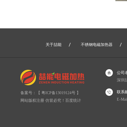
关于喆能
不锈钢电磁加热器
公司
深圳
联系
备案号：【
粤ICP备13019124号
】
E-Mai
网站版权注册 仿冒必究！
百度统计