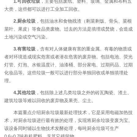
1.可回收垃圾
，主要包括废纸、塑料、玻璃、金属和布料五
大类，这些都可以进行工业加工回收。
2.厨余垃圾
，包括油水和食物残渣（剩菜剩饭、骨头、菜根
菜叶、果皮）等食品类废物。过去的方法是填埋或焚烧，会造成
土地污染或空气污染。
3.有害垃圾
，含有对人体健康有害的重金属、有毒的物质或
者对环境造成现实危害或者潜在危害的废弃物。包括电池、荧光
灯管、灯泡、水银温度计、油漆桶、部分家电、过期药品、过期
化妆品等。这些垃圾一般可以进行部分单独回收或单独填埋处
理。
4.其他垃圾
，包括除上述几类垃圾之外的砖瓦陶瓷、渣土、
建筑垃圾等难以回收的废弃物及果壳、尘土。
本篇重点介绍厨余垃圾最新处理技术，它是采用电磁加热技
术，对厨余垃圾进行最有效的处理，实现将厨余垃圾变废为宝。
该设备同时辅以生物技术发酵处理，每吨厨余垃圾可生产
0.6~0.7吨有机肥料，无其它残留物。