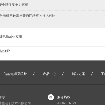
安全环保竞争力解析
级:电磁回转窑与普通回转窑的技术对比
机电磁加热应用
焙烧炉
智能电磁采暖炉
产品中心
解决方案
工
网站地图
名称
服务热线
喆能电子技术有限公司
4000-163-779