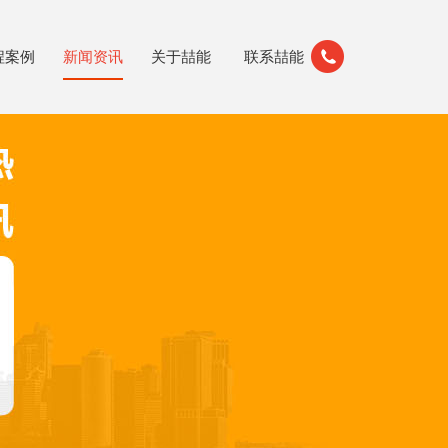
程案例
新闻资讯
关于喆能
联系喆能