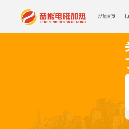
喆能首页
电