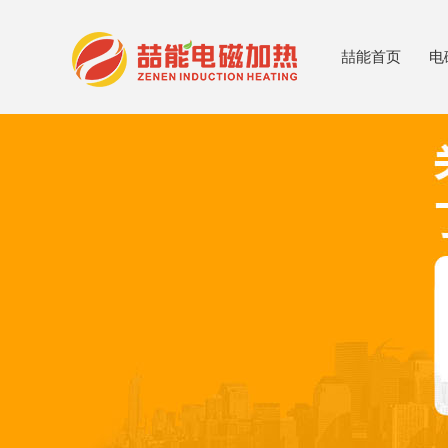
喆能首页
电