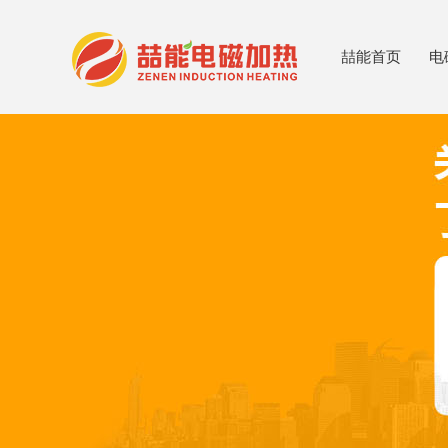
喆能首页
电