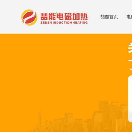
喆能首页
电