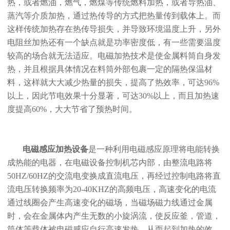
热，或者燃油，燃气，燃煤等传统燃料加热，或者导热油、
蒸汽等介质加热，通过热传导的方式把热量传到载体上。而
这样传统加热存在热传导损失，并导致环境温度上升，另外
电阻丝加热还有一个缺点就是功率密度低，有一些需要温度
较高的场合就无法适应。电磁加热技术是使金属料筒自身发
热，并且根据具体情况在料筒外部包裹一定的隔热保温材
料，这样就大大减少热量的损失，提高了热效率，可达96%
以上，因此节电效果十分显著，可达30%以上，而且加热速
度提高60%，大大节省了预热时间。
电磁感应加热设备
是一种利用电磁感应原理将电能转换
成热能的电器，在电磁设备控制机芯内部，由整流电路将
50HZ/60HZ的交流电变换成直流电压，再经过控制电路将直
流电压转换频率为20-40KHZ的高频电压，高速变化的电流
通过线圈会产生高速变化的磁场，当磁场磁力线通过金属
时，会在金属体内产生无数的小旋涡流，使反应釜，管道，
筒体等载体被电磁感应自行高速发热，从而起到加热的效