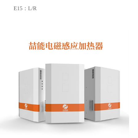
E15：L/R